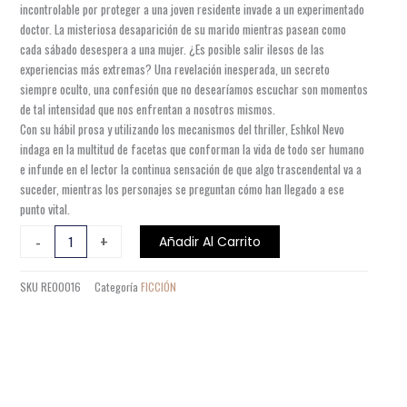
incontrolable por proteger a una joven residente invade a un experimentado
doctor. La misteriosa desaparición de su marido mientras pasean como
cada sábado desespera a una mujer. ¿Es posible salir ilesos de las
experiencias más extremas? Una revelación inesperada, un secreto
siempre oculto, una confesión que no desearíamos escuchar son momentos
de tal intensidad que nos enfrentan a nosotros mismos.
Con su hábil prosa y utilizando los mecanismos del thriller, Eshkol Nevo
indaga en la multitud de facetas que conforman la vida de todo ser humano
e infunde en el lector la continua sensación de que algo trascendental va a
suceder, mientras los personajes se preguntan cómo han llegado a ese
punto vital.
LOS
-
+
Añadir Al Carrito
SENDEROS
DEL
SKU
RE00016
Categoría
FICCIÓN
EDÉN
cantidad