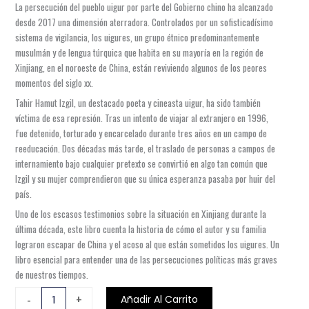
La persecución del pueblo uigur por parte del Gobierno chino ha alcanzado
desde 2017 una dimensión aterradora. Controlados por un sofisticadísimo
sistema de vigilancia, los uigures, un grupo étnico predominantemente
musulmán y de lengua túrquica que habita en su mayoría en la región de
Xinjiang, en el noroeste de China, están reviviendo algunos de los peores
momentos del siglo xx.
Tahir Hamut Izgil, un destacado poeta y cineasta uigur, ha sido también
víctima de esa represión. Tras un intento de viajar al extranjero en 1996,
fue detenido, torturado y encarcelado durante tres años en un campo de
reeducación. Dos décadas más tarde, el traslado de personas a campos de
internamiento bajo cualquier pretexto se convirtió en algo tan común que
Izgil y su mujer comprendieron que su única esperanza pasaba por huir del
país.
Uno de los escasos testimonios sobre la situación en Xinjiang durante la
última década, este libro cuenta la historia de cómo el autor y su familia
lograron escapar de China y el acoso al que están sometidos los uigures. Un
libro esencial para entender una de las persecuciones políticas más graves
de nuestros tiempos.
VENDRÁN
-
+
Añadir Al Carrito
A