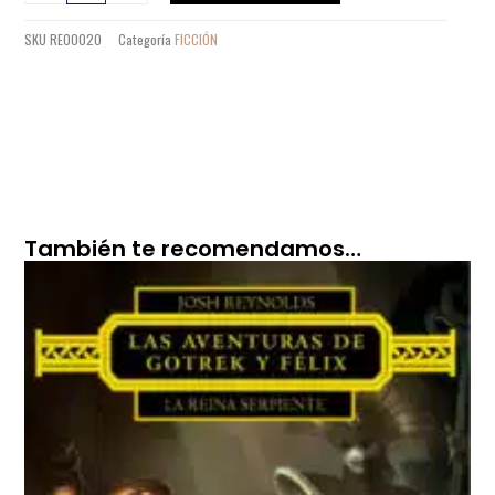
DETENERME
SKU
RE00020
Categoría
FICCIÓN
A
MEDIA
NOCHE
cantidad
También te recomendamos…