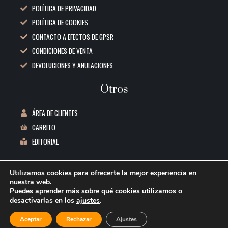
POLÍTICA DE PRIVACIDAD
POLÍTICA DE COOKIES
CONTACTO A EFECTOS DE GPSR
CONDICIONES DE VENTA
DEVOLUCIONES Y ANULACIONES
Otros
ÁREA DE CLIENTES
CARRITO
EDITORIAL
Datos de contacto
Utilizamos cookies para ofrecerte la mejor experiencia en
nuestra web.
C/ REPUBLICA BOLIVIA, 1 3ºB 06011 BADAJOZ
Puedes aprender más sobre qué cookies utilizamos o
desactivarlas en los
ajustes
.
INFO@REEDITORES.COM
VENDRÁN
644 53 77 91
-
+
Aceptar
Rechazar
Ajustes
AÑADIR AL CARRITO
A