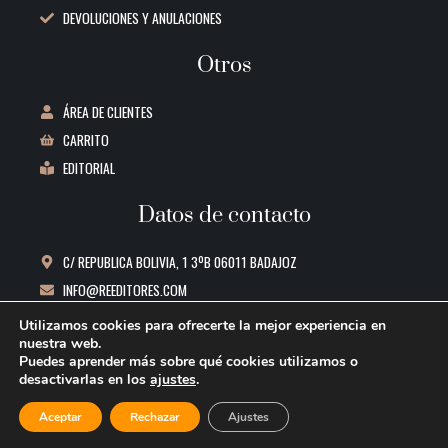
DEVOLUCIONES Y ANULACIONES
Otros
ÁREA DE CLIENTES
CARRITO
EDITORIAL
Datos de contacto
C/ REPUBLICA BOLIVIA, 1 3ºB 06011 BADAJOZ
INFO@REEDITORES.COM
644 53 77 91
Utilizamos cookies para ofrecerte la mejor experiencia en
nuestra web.
Puedes aprender más sobre qué cookies utilizamos o
© 2026 Re Editores. Todos los derechos reservados.
desactivarlas en los
ajustes
.
Creado por
Posicionamiento Web Badajoz
Aceptar
Rechazar
Ajustes