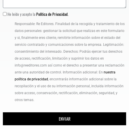
He leído y acepto la
Política de Privacidad.
Responsable: Re Editores.
Finalidad de la recogida y tratamiento de los
datos personales: gestionar la solicitud que realizas en este formulario
y si, finalmente eres cliente, remitirte información sobre el estado del
servicio contratado y comunicaciones sobre la empresa.
Legitimación:
consentimiento del interesado.
Derechos: Podrás ejercer tus derechos
de acceso, rectificación, limitación y suprimir los datos en
info@reeditores.com así como el derecho a presentar una reclamación
ante una autoridad de control.
Información adicional: En
nuestra
política de privacidad
, encontrarás información adicional sobre la
recopilación y el uso de su información personal, incluida información
sobre acceso, conservación, rectificación, eliminación, seguridad, y
otros temas.
ENVIAR