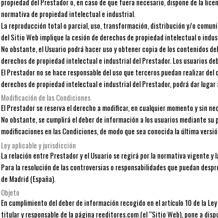
propiedad del Prestador o, en caso de que fuera necesario, dispone de la lic
normativa de propiedad intelectual e industrial.
La reproducción total o parcial, uso, transformación, distribución y/o comunic
del Sitio Web implique la cesión de derechos de propiedad intelectual o indust
No obstante, el Usuario podrá hacer uso y obtener copia de los contenidos de
derechos de propiedad intelectual e industrial del Prestador. Los usuarios deb
El Prestador no se hace responsable del uso que terceros puedan realizar del
derechos de propiedad intelectual e industrial del Prestador, podrá dar lugar
Modificación de las Condiciones
El Prestador se reserva el derecho a modificar, en cualquier momento y sin ne
No obstante, se cumplirá el deber de información a los usuarios mediante su 
modificaciones en las Condiciones, de modo que sea conocida la última versió
Ley aplicable y jurisdicción
La relación entre Prestador y el Usuario se regirá por la normativa vigente y
Para la resolución de las controversias o responsabilidades que puedan despre
de Madrid (España).
Objeto
En cumplimiento del deber de información recogido en el artículo 10 de la Le
titular y responsable de la página reeditores.com (el “Sitio Web), pone a dis