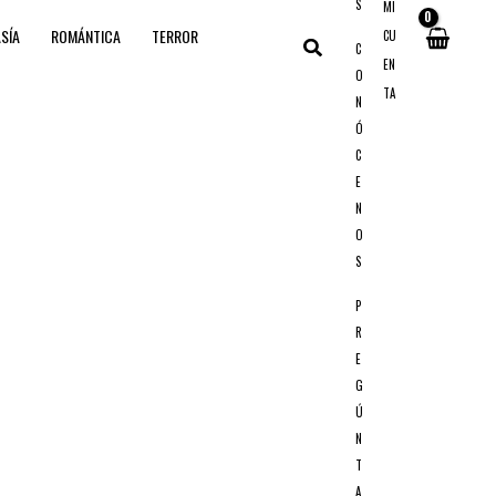
S
MI
SÍA
ROMÁNTICA
TERROR
CU
Buscar
C
EN
O
TA
N
Ó
C
E
N
O
S
P
R
E
G
Ú
N
T
A