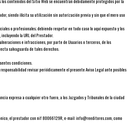
dos los contenidos del Sitio Web se encuentran debidamente protegidos por la
r, siendo ilícita su utilización sin autorización previa y sin que el mero uso
iales o profesionales; debiendo respetar en todo caso lo aquí expuesto y los
, incluyendo la URL del Prestador.
lneraciones e infracciones, por parte de Usuarios o terceros, de los
rrecta salvaguarda de tales derechos.
resentes condiciones.
 responsabilidad revisar periódicamente el presente Aviso Legal ante posibles
ncia expresa a cualquier otro fuero, a los Juzgados y Tribunales de la ciudad
trónico, el prestador con nif 80066129R, e-mail: info@reeditores.com, como