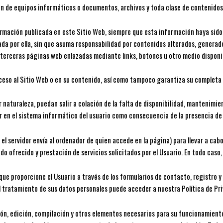
ación de equipos informáticos o documentos, archivos y toda clase de contenid
formación publicada en este Sitio Web, siempre que esta información haya sid
da por ella, sin que asuma responsabilidad por contenidos alterados, generado
terceras páginas web enlazadas mediante links, botones u otro medio disponib
acceso al Sitio Web o en su contenido, así como tampoco garantiza su completa 
r naturaleza, puedan salir a colación de la falta de disponibilidad, mantenimi
en el sistema informático del usuario como consecuencia de la presencia de vir
el servidor envía al ordenador de quien accede en la página) para llevar a ca
do ofrecido y prestación de servicios solicitados por el Usuario. En todo cas
 que proporcione el Usuario a través de los formularios de contacto, registro
 tratamiento de sus datos personales puede acceder a nuestra Política de Pri
ción, edición, compilación y otros elementos necesarios para su funcionamiento,