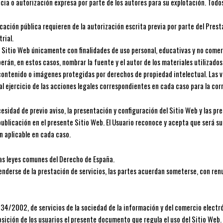
encia o autorización expresa por parte de los autores para su explotación. To
ación pública requieren de la autorización escrita previa por parte del Prestado
rial.
l Sitio Web únicamente con finalidades de uso personal, educativas y no comerc
erán, en estos casos, nombrar la fuente y el autor de los materiales utilizados
 contenido o imágenes protegidas por derechos de propiedad intelectual. Las vu
 al ejercicio de las acciones legales correspondientes en cada caso para la co
cesidad de previo aviso, la presentación y configuración del Sitio Web y las p
publicación en el presente Sitio Web. El Usuario reconoce y acepta que será su
n aplicable en cada caso.
 las leyes comunes del Derecho de España.
nderse de la prestación de servicios, las partes acuerdan someterse, con renu
y 34/2002, de servicios de la sociedad de la información y del comercio elec
posición de los usuarios el presente documento que regula el uso del Sitio Web.