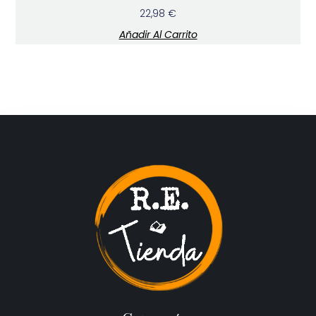
22,98
€
Añadir Al Carrito