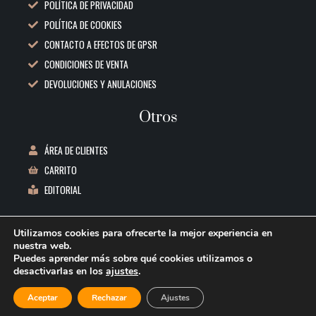
POLÍTICA DE PRIVACIDAD
POLÍTICA DE COOKIES
CONTACTO A EFECTOS DE GPSR
CONDICIONES DE VENTA
DEVOLUCIONES Y ANULACIONES
Otros
ÁREA DE CLIENTES
CARRITO
EDITORIAL
Datos de contacto
Utilizamos cookies para ofrecerte la mejor experiencia en
nuestra web.
C/ REPUBLICA BOLIVIA, 1 3ºB 06011 BADAJOZ
Puedes aprender más sobre qué cookies utilizamos o
desactivarlas en los
ajustes
.
INFO@REEDITORES.COM
ILUSTRE
644 53 77 91
-
+
Aceptar
Rechazar
Ajustes
AÑADIR AL CARRITO
STEAMPUNK