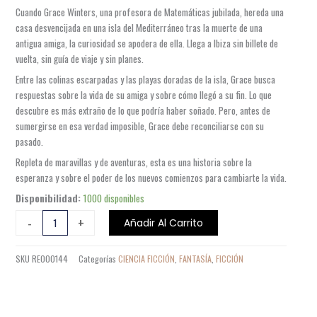
Cuando Grace Winters, una profesora de Matemáticas jubilada, hereda una
casa desvencijada en una isla del Mediterráneo tras la muerte de una
antigua amiga, la curiosidad se apodera de ella. Llega a Ibiza sin billete de
vuelta, sin guía de viaje y sin planes.
Entre las colinas escarpadas y las playas doradas de la isla, Grace busca
respuestas sobre la vida de su amiga y sobre cómo llegó a su fin. Lo que
descubre es más extraño de lo que podría haber soñado. Pero, antes de
sumergirse en esa verdad imposible, Grace debe reconciliarse con su
pasado.
Repleta de maravillas y de aventuras, esta es una historia sobre la
esperanza y sobre el poder de los nuevos comienzos para cambiarte la vida.
LA
Disponibilidad:
1000 disponibles
VIDA
-
+
Añadir Al Carrito
IMPOSIBLE
cantidad
SKU
RE000144
Categorías
CIENCIA FICCIÓN
,
FANTASÍA
,
FICCIÓN