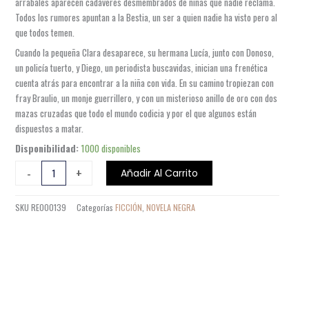
arrabales aparecen cadáveres desmembrados de niñas que nadie reclama.
Todos los rumores apuntan a la Bestia, un ser a quien nadie ha visto pero al
que todos temen.
Cuando la pequeña Clara desaparece, su hermana Lucía, junto con Donoso,
un policía tuerto, y Diego, un periodista buscavidas, inician una frenética
cuenta atrás para encontrar a la niña con vida. En su camino tropiezan con
fray Braulio, un monje guerrillero, y con un misterioso anillo de oro con dos
mazas cruzadas que todo el mundo codicia y por el que algunos están
dispuestos a matar.
LA
Disponibilidad:
1000 disponibles
BESTIA
-
+
Añadir Al Carrito
cantidad
SKU
RE000139
Categorías
FICCIÓN
,
NOVELA NEGRA