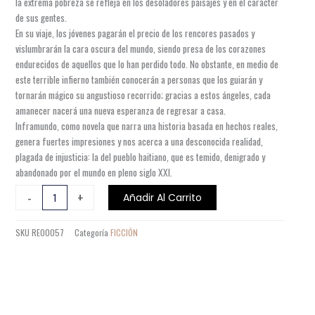
la extrema pobreza se refleja en los desoladores paisajes y en el carácter
de sus gentes.
En su viaje, los jóvenes pagarán el precio de los rencores pasados y
vislumbrarán la cara oscura del mundo, siendo presa de los corazones
endurecidos de aquellos que lo han perdido todo. No obstante, en medio de
este terrible infierno también conocerán a personas que los guiarán y
tornarán mágico su angustioso recorrido; gracias a estos ángeles, cada
amanecer nacerá una nueva esperanza de regresar a casa.
Inframundo, como novela que narra una historia basada en hechos reales,
genera fuertes impresiones y nos acerca a una desconocida realidad,
plagada de injusticia: la del pueblo haitiano, que es temido, denigrado y
abandonado por el mundo en pleno siglo XXI.
INFRAMUNDO
-
+
Añadir Al Carrito
cantidad
SKU
RE00057
Categoría
FICCIÓN