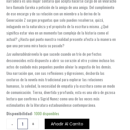
narradora es una mujer solitaria que acepta hacerse cargo de un vivaracho
loro llamado Eureka a petición de la amiga de una amiga. Del cumplimiento
de ese encargo y de su relación con un miembro a la deriva de la
Generación Z surgen preguntas que solo pueden resolverse, quizá,
indagando en la naturaleza y el propósito de la escritura misma. ¿Qué
significa estar viva en un momento tan complejo de la historia como el
actual? ¿Hasta qué punto nuestra realidad presente afecta a la manera en
que una persona mira hacia su pasado?
Los vulnerables
árevela lo que sucede cuando un trío de perfectos
desconocidos está dispuesto a abrir su corazón al otro y cómo incluso los
actos de cuidado más pequeños pueden aliviar la angustia de los demás.
Una narración que, con sus reflexiones y digresiones, desborda las
costuras de la novela más tradicional para explorar las relaciones
humanas, la soledad, la necesidad de empatía y la escritura como un modo
de comunicación. Tierna, divertida y profunda, esta es una obra de gozosa
lectura que confirma a Sigrid Nunez como una de las voces más
estimulantes de la literatura estadounidense contemporánea.
LOS
Disponibilidad:
1000 disponibles
VULNERABLES
-
+
Añadir Al Carrito
cantidad