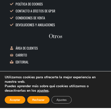
POLÍTICA DE COOKIES
CONTACTO A EFECTOS DE GPSR
CONDICIONES DE VENTA
DEVOLUCIONES Y ANULACIONES
Otros
ÁREA DE CLIENTES
CARRITO
EDITORIAL
Datos de contacto
Utilizamos cookies para ofrecerte la mejor experiencia en
nuestra web.
C/ REPUBLICA BOLIVIA, 1 3ºB 06011 BADAJOZ
Puedes aprender más sobre qué cookies utilizamos o
desactivarlas en los
ajustes
.
INFO@REEDITORES.COM
644 53 77 91
Aceptar
Rechazar
Ajustes
LOS