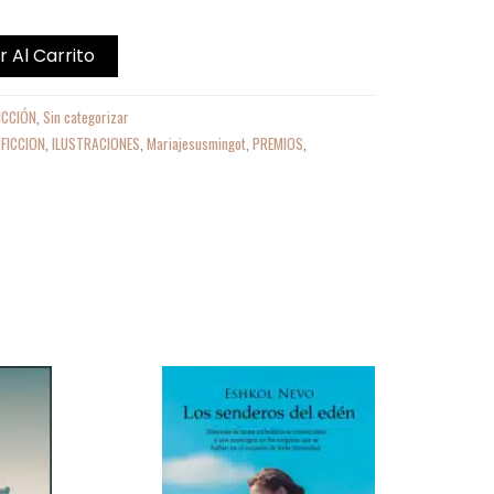
r Al Carrito
ICCIÓN
,
Sin categorizar
,
FICCION
,
ILUSTRACIONES
,
Mariajesusmingot
,
PREMIOS
,