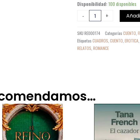
Lo
Disponibilidad:
100 disponibles
que
-
+
Añadi
la
noche
SKU
RE000174
Categorías
CUENTO
,
F
esconde
Etiquetas
CUADROS
,
CUENTO
,
EROTICA
cantidad
RELATOS
,
ROMANCE
recomendamos…