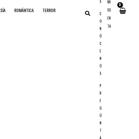
S
MI
SÍA
ROMÁNTICA
TERROR
CU
Buscar
C
EN
O
TA
N
Ó
C
E
N
O
S
P
R
E
G
Ú
N
T
A