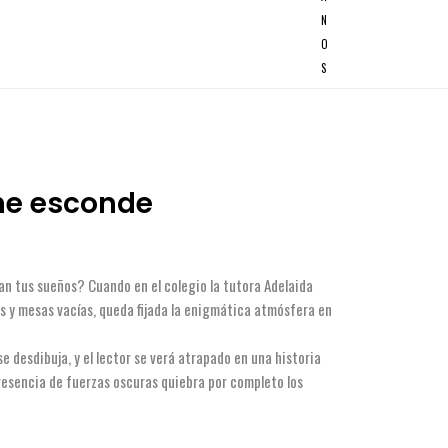
N
O
S
he esconde
ran tus sueños? Cuando en el colegio la tutora Adelaida
 y mesas vacías, queda fijada la enigmática atmósfera en
 se desdibuja, y el lector se verá atrapado en una historia
presencia de fuerzas oscuras quiebra por completo los