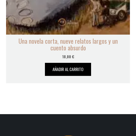
Una novela corta, nueve relatos largos y un
cuento absurdo
18,00
€
AÑADIR AL CARRITO