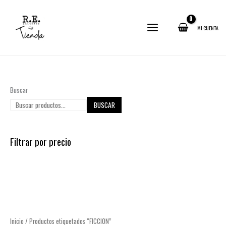
Ir
al
contenido
MI CUENTA
Buscar
BUSCAR
Filtrar por precio
Inicio
/ Productos etiquetados “FICCION”