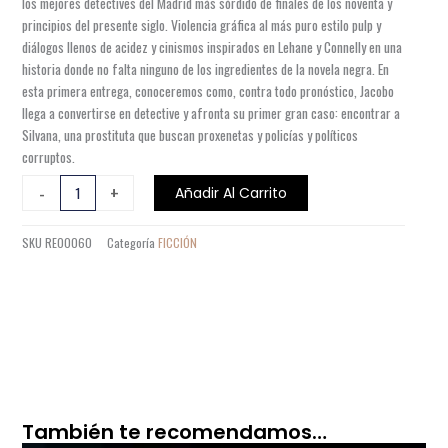
los mejores detectives del Madrid más sórdido de finales de los noventa y
principios del presente siglo. Violencia gráfica al más puro estilo pulp y
diálogos llenos de acidez y cinismos inspirados en Lehane y Connelly en una
historia donde no falta ninguno de los ingredientes de la novela negra. En
esta primera entrega, conoceremos como, contra todo pronóstico, Jacobo
llega a convertirse en detective y afronta su primer gran caso: encontrar a
Silvana, una prostituta que buscan proxenetas y policías y políticos
corruptos.
JACOBO
-
+
Añadir Al Carrito
LAIN
DETECTIVE
SKU
RE00060
Categoría
FICCIÓN
PRIVADO
cantidad
También te recomendamos…