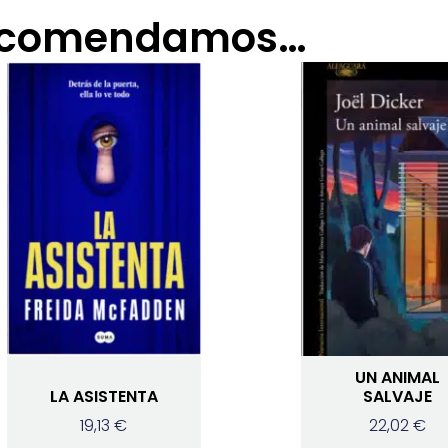
recomendamos…
UN ANIMAL
LA ASISTENTA
SALVAJE
19,13
€
22,02
€