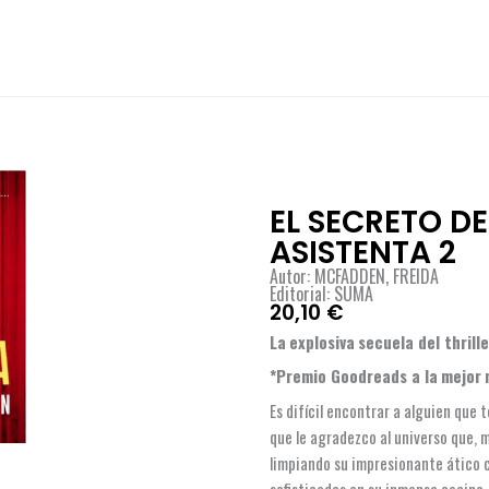
EL SECRETO DE
ASISTENTA 2
Autor: MCFADDEN, FREIDA
Editorial: SUMA
20,10
€
La
explosiva
secuela del thrill
*Premio Goodreads a la
mejor
Es difícil encontrar a alguien que 
que le agradezco al universo que,
limpiando su impresionante ático 
sofisticadas en su inmensa cocina.