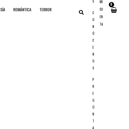
S
MI
SÍA
ROMÁNTICA
TERROR
CU
Buscar
C
EN
O
TA
N
Ó
C
E
N
O
S
P
R
E
G
Ú
N
T
A