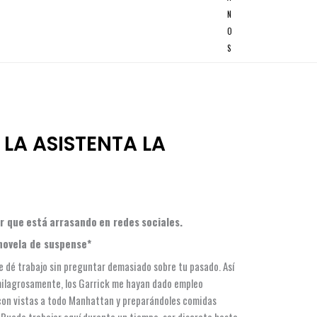
N
O
S
 LA ASISTENTA LA
er que
está
arrasando
en redes
sociales.
novela de suspense*
te dé trabajo sin preguntar demasiado sobre tu pasado. Así
 milagrosamente, los Garrick me hayan dado empleo
con vistas a todo Manhattan y preparándoles comidas
 Puedo trabajar aquí durante un tiempo, ser discreta hasta