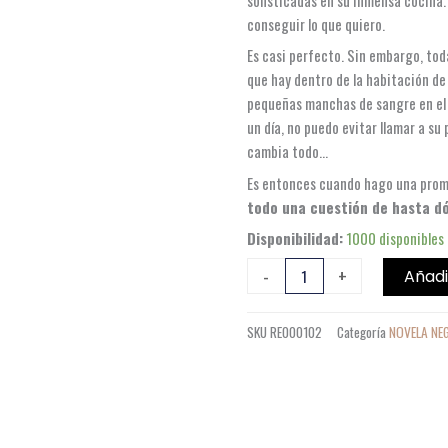
conseguir lo que quiero.
Es casi perfecto. Sin embargo, toda
que hay dentro de la habitación de i
pequeñas manchas de sangre en el c
un día, no puedo evitar llamar a su
cambia todo…
Es entonces cuando hago una prome
todo una cuestión de hasta dó
EL
Disponibilidad:
1000 disponibles
SECRETO
-
+
Añadi
DE
LA
SKU
RE000102
Categoría
NOVELA NE
ASISTENTA
LA
ASISTENTA
2
cantidad