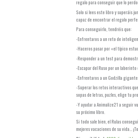
regalo para conseguir que lo perdo
Solo si lees este libro y superáis j
capaz de encontrar el regalo perfe
Para conseguirlo, tendréis que:
-Enfrentaros a un reto de intelige
-Haceros pasar por «el típico est
-Responder a un test para demostra
-Escapar del Ruso por un laberinto 
-Enfrentaros a un Godzilla gigante 
-Superar los retos interactivos que
sopas de letras, puzles, elige tu p
-Y ayudar a Animalize21 a seguir vu
su próximo libro.
Si todo sale bien, el Rulas consegu
mejores vacaciones de su vida… ¡To