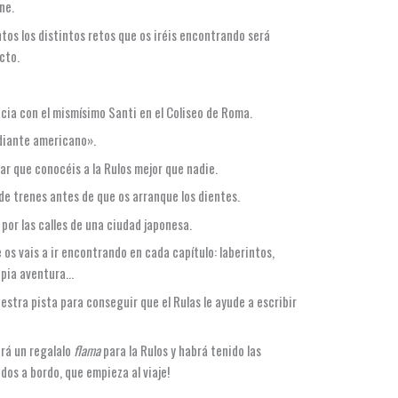
ne.
untos los distintos retos que os iréis encontrando será
cto.
ncia con el mismísimo Santi en el Coliseo de Roma.
udiante americano».
r que conocéis a la Rulos mejor que nadie.
de trenes antes de que os arranque los dientes.
por las calles de una ciudad japonesa.
 os vais a ir encontrando en cada capítulo: laberintos,
ropia aventura…
estra pista para conseguir que el Rulas le ayude a escribir
irá un regalalo
flama
para la Rulos y habrá tenido las
dos a bordo, que empieza al viaje!