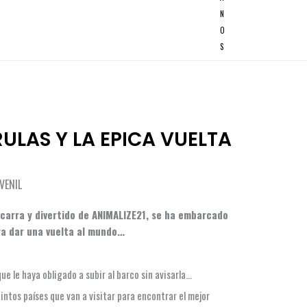
N
O
S
 RULAS Y LA EPICA VUELTA
UVENIL
carra y divertido de ANIMALIZE21, se ha embarcado
ra dar una vuelta al mundo…
e le haya obligado a subir al barco sin avisarla…
tintos países que van a visitar para encontrar el mejor