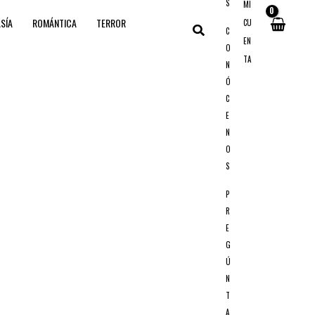
S
MI
SÍA
ROMÁNTICA
TERROR
CU
Buscar
C
EN
O
TA
N
Ó
C
E
N
O
S
P
R
E
G
Ú
N
T
A