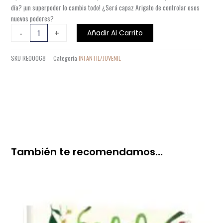
día? ¡un superpoder lo cambia todo! ¿Será capaz Arigato de controlar esos
nuevos poderes?
ARIGATO
-
+
Añadir Al Carrito
1
EL
SKU
RE00068
Categoría
INFANTIL/JUVENIL
GATO
SAMURAI
cantidad
También te recomendamos…