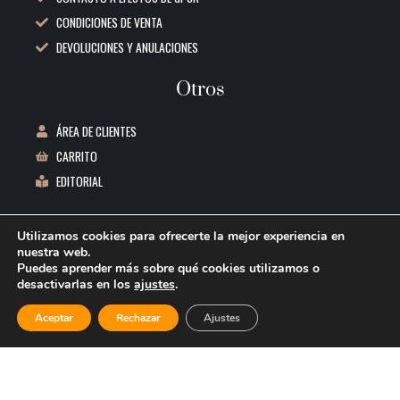
CONDICIONES DE VENTA
DEVOLUCIONES Y ANULACIONES
Otros
ÁREA DE CLIENTES
CARRITO
EDITORIAL
Datos de contacto
Utilizamos cookies para ofrecerte la mejor experiencia en
nuestra web.
C/ REPUBLICA BOLIVIA, 1 3ºB 06011 BADAJOZ
Puedes aprender más sobre qué cookies utilizamos o
desactivarlas en los
ajustes
.
INFO@REEDITORES.COM
ARIGATO
644 53 77 91
-
+
Aceptar
Rechazar
Ajustes
AÑADIR AL CARRITO
1
EL
GATO
© 2026 Re Editores. Todos los derechos reservados.
SAMURAI
Creado por
Posicionamiento Web Badajoz