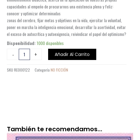
capacidades al empeño de procurarnos una existencia plena y feliz:
conocer y optimizar determinadas
zonas del cerebro, fijar metas y objetivos en la vida, ejercitar la voluntad,
poner en marcha la inteligencia emocional, desarrollar la asertividad, evitar
el exceso de autocrítica y autoexigencia, reivindicar el papel del optimismo?
COMO
Disponibilidad:
1000 disponibles
HACER
-
+
Añadir Al Carrito
QUE
TE
SKU
RE000122
Categoría
NO FICCIÓN
PASEN
COSAS
BUENAS
cantidad
También te recomendamos…