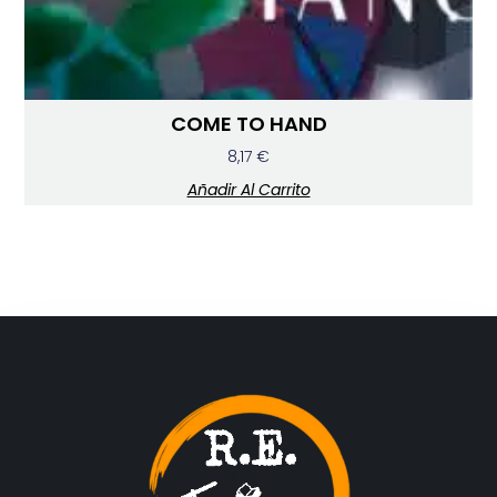
COME TO HAND
8,17
€
Añadir Al Carrito