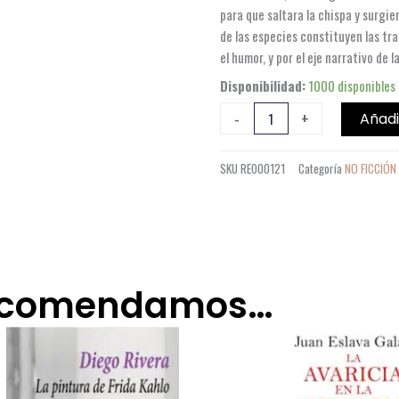
para que saltara la chispa y surgie
de las especies constituyen las tra
el humor, y por el eje narrativo de l
LA
Disponibilidad:
1000 disponibles
CONCIENCIA
-
+
Añadi
CONTADA
POR
SKU
RE000121
Categoría
NO FICCIÓN
UN
SAPIENS
A
UN
NEANDERTAL
cantidad
recomendamos…