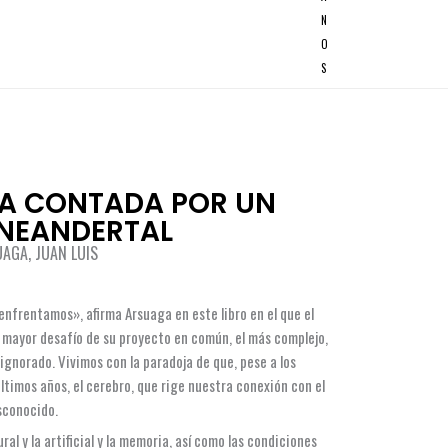
N
O
S
IA CONTADA POR UN
 NEANDERTAL
UAGA, JUAN LUIS
 enfrentamos», afirma Arsuaga en este libro en el que el
l mayor desafío de su proyecto en común, el más complejo,
 ignorado. Vivimos con la paradoja de que, pese a los
ltimos años, el cerebro, que rige nuestra conexión con el
sconocido.
ural y la artificial y la memoria, así como las condiciones