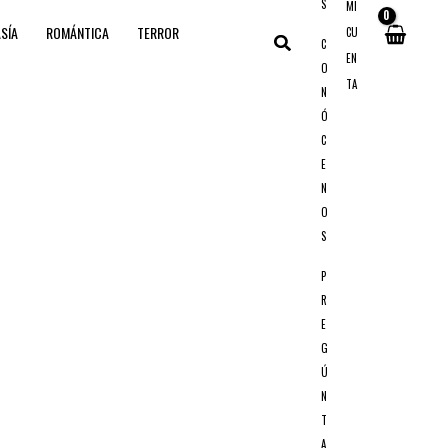
S
MI
SÍA
ROMÁNTICA
TERROR
CU
Buscar
C
EN
O
TA
N
Ó
C
E
N
O
S
P
R
E
G
Ú
N
T
A