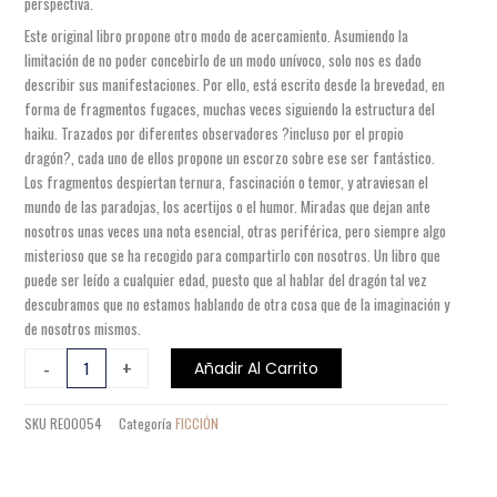
perspectiva.
Este original libro propone otro modo de acercamiento. Asumiendo la
limitación de no poder concebirlo de un modo unívoco, solo nos es dado
describir sus manifestaciones. Por ello, está escrito desde la brevedad, en
forma de fragmentos fugaces, muchas veces siguiendo la estructura del
haiku. Trazados por diferentes observadores ?incluso por el propio
dragón?, cada uno de ellos propone un escorzo sobre ese ser fantástico.
Los fragmentos despiertan ternura, fascinación o temor, y atraviesan el
mundo de las paradojas, los acertijos o el humor. Miradas que dejan ante
nosotros unas veces una nota esencial, otras periférica, pero siempre algo
misterioso que se ha recogido para compartirlo con nosotros. Un libro que
puede ser leído a cualquier edad, puesto que al hablar del dragón tal vez
descubramos que no estamos hablando de otra cosa que de la imaginación y
de nosotros mismos.
300
-
+
Añadir Al Carrito
FORMAS
DE
SKU
RE00054
Categoría
FICCIÓN
MIRAR
UN
DRAGÓN