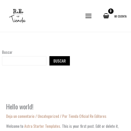
Ir
al
contenido
MI CUENTA
Buscar
BUSCAR
Hello world!
Deja un comentario
/
Uncategorized
/ Por
Tienda Oficial Re Editores
Welcome to
Astra Starter Templates
. This is your first post. Edit or delete it,