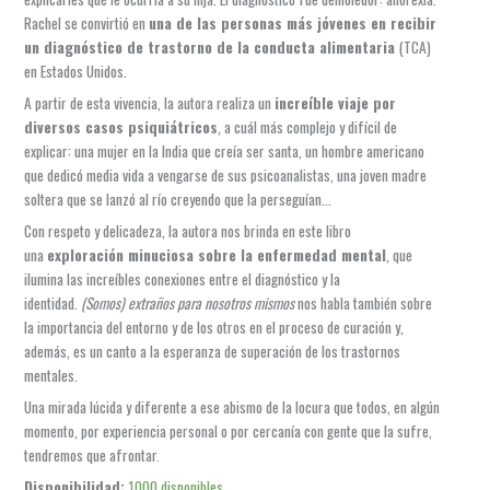
Rachel se convirtió en
una de las personas más jóvenes en recibir
un diagnóstico de trastorno de la conducta alimentaria
(TCA)
en Estados Unidos.
A partir de esta vivencia, la autora realiza un
increíble viaje por
diversos casos psiquiátricos
, a cuál más complejo y difícil de
explicar: una mujer en la India que creía ser santa, un hombre americano
que dedicó media vida a vengarse de sus psicoanalistas, una joven madre
soltera que se lanzó al río creyendo que la perseguían…
Con respeto y delicadeza, la autora nos brinda en este libro
u
na
exploración minuciosa sobre la enfermedad mental
, que
ilumina las increíbles conexiones entre el diagnóstico y la
identidad.
(Somos) extraños para nosotros mismos
nos habla también sobre
la importancia del entorno y de los otros en el proceso de curación y,
además, es un canto a la esperanza de superación de los trastornos
mentales.
Una mirada lúcida y diferente a ese abismo de la locura que todos, en algún
momento, por experiencia personal o por cercanía con gente que la sufre,
tendremos que afrontar.
(SOMOS)
Disponibilidad:
1000 disponibles