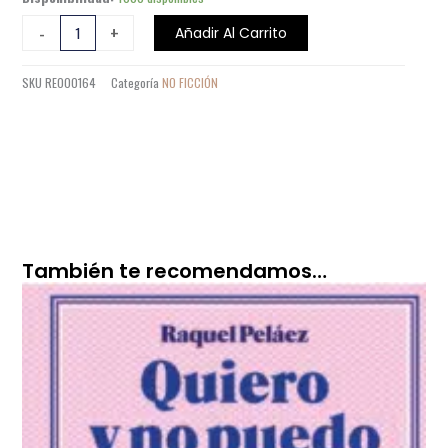
EXTRAÑOS
-
+
Añadir Al Carrito
PARA
NOSOTROS
SKU
RE000164
Categoría
NO FICCIÓN
MISMOS
cantidad
También te recomendamos…