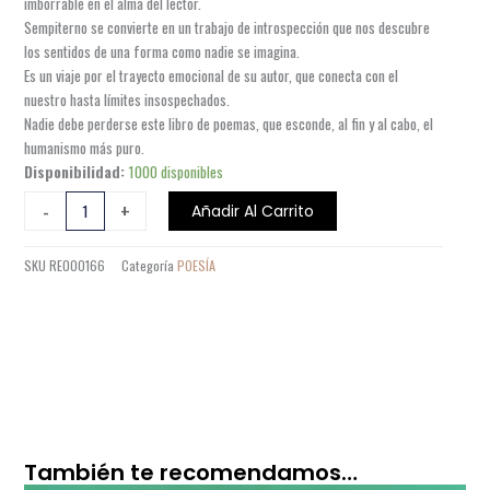
imborrable en el alma del lector.
Sempiterno se convierte en un trabajo de introspección que nos descubre
los sentidos de una forma como nadie se imagina.
Es un viaje por el trayecto emocional de su autor, que conecta con el
nuestro hasta límites insospechados.
Nadie debe perderse este libro de poemas, que esconde, al fin y al cabo, el
humanismo más puro.
SEMPITERNO
Disponibilidad:
1000 disponibles
cantidad
-
+
Añadir Al Carrito
SKU
RE000166
Categoría
POESÍA
También te recomendamos…