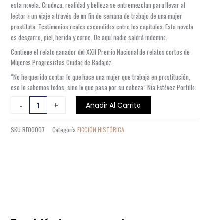
esta novela. Crudeza, realidad y belleza se entremezclan para llevar al
lector a un viaje a través de un fin de semana de trabajo de una mujer
prostituta. Testimonios reales escondidos entre los capítulos. Esta novela
es desgarro, piel, herida y carne. De aquí nadie saldrá indemne.
Contiene el relato ganador del XXII Premio Nacional de relatos cortos de
Mujeres Progresistas Ciudad de Badajoz.
“No he querido contar lo que hace una mujer que trabaja en prostitución,
eso lo sabemos todos, sino lo que pasa por su cabeza” Nia Estévez Portillo.
LA
-
+
Añadir Al Carrito
PIEL
DEL
SKU
RE00007
Categoría
FICCIÓN HISTÓRICA
CORDERO
cantidad