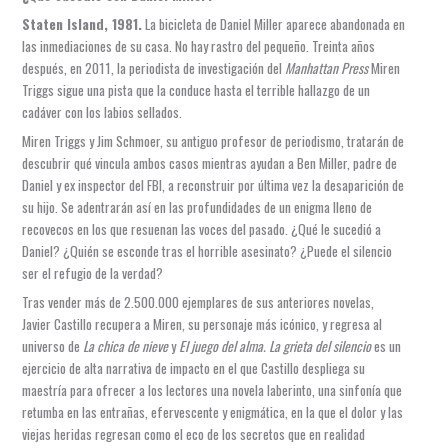
Staten Island, 1981.
La bicicleta de Daniel Miller aparece abandonada en
las inmediaciones de su casa. No hay rastro del pequeño. Treinta años
después, en 2011, la periodista de investigación del
Manhattan Press
Miren
Triggs sigue una pista que la conduce hasta el terrible hallazgo de un
cadáver con los labios sellados.
Miren Triggs y Jim Schmoer, su antiguo profesor de periodismo, tratarán de
descubrir qué vincula ambos casos mientras ayudan a Ben Miller, padre de
Daniel y ex inspector del FBI, a reconstruir por última vez la desaparición de
su hijo. Se adentrarán así en las profundidades de un enigma lleno de
recovecos en los que resuenan las voces del pasado. ¿Qué le sucedió a
Daniel? ¿Quién se esconde tras el horrible asesinato? ¿Puede el silencio
ser el refugio de la verdad?
Tras vender más de 2.500.000 ejemplares de sus anteriores novelas,
Javier Castillo recupera a Miren, su personaje más icónico, y regresa al
universo de
La chica de nieve
y
El juego del alma. La grieta del silencio
es un
ejercicio de alta narrativa de impacto en el que Castillo despliega su
maestría para ofrecer a los lectores una novela laberinto, una sinfonía que
retumba en las entrañas, efervescente y enigmática, en la que el dolor y las
viejas heridas regresan como el eco de los secretos que en realidad