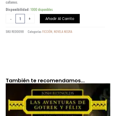
callamos.
LA
Disponibilidad:
1000 disponibles
GRIETA
-
+
Añadir Al Carrito
DEL
SILENCIO
SKU
RE00098
Categorías
FICCIÓN
,
NOVELA NEGRA
cantidad
También te recomendamos…