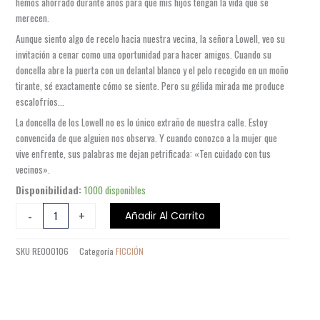
hemos ahorrado durante años para que mis hijos tengan la vida que se
merecen.
Aunque siento algo de recelo hacia nuestra vecina, la señora Lowell, veo su
invitación a cenar como una oportunidad para hacer amigos. Cuando su
doncella abre la puerta con un delantal blanco y el pelo recogido en un moño
tirante, sé exactamente cómo se siente. Pero su gélida mirada me produce
escalofríos…
La doncella de los Lowell no es lo único extraño de nuestra calle. Estoy
convencida de que alguien nos observa. Y cuando conozco a la mujer que
vive enfrente, sus palabras me dejan petrificada: «Ten cuidado con tus
vecinos».
LA
Disponibilidad:
1000 disponibles
ASISTENTA
-
+
Añadir Al Carrito
TE
VIGILA
SKU
RE000106
Categoría
FICCIÓN
3
cantidad