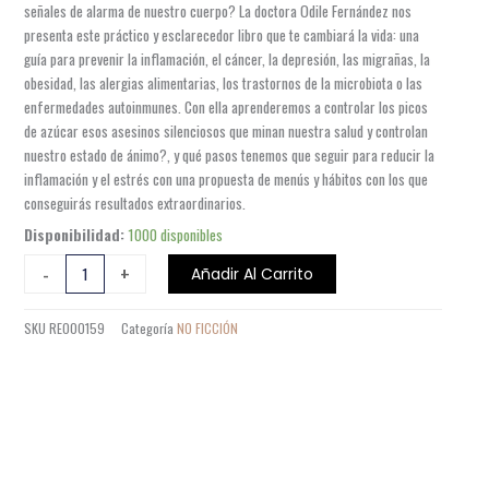
señales de alarma de nuestro cuerpo? La doctora Odile Fernández nos
presenta este práctico y esclarecedor libro que te cambiará la vida: una
guía para prevenir la inflamación, el cáncer, la depresión, las migrañas, la
obesidad, las alergias alimentarias, los trastornos de la microbiota o las
enfermedades autoinmunes. Con ella aprenderemos a controlar los picos
de azúcar esos asesinos silenciosos que minan nuestra salud y controlan
nuestro estado de ánimo?, y qué pasos tenemos que seguir para reducir la
inflamación y el estrés con una propuesta de menús y hábitos con los que
conseguirás resultados extraordinarios.
HABITOS
Disponibilidad:
1000 disponibles
QUE
-
+
Añadir Al Carrito
TE
SALVARAN
SKU
RE000159
Categoría
NO FICCIÓN
LA
VIDA
cantidad