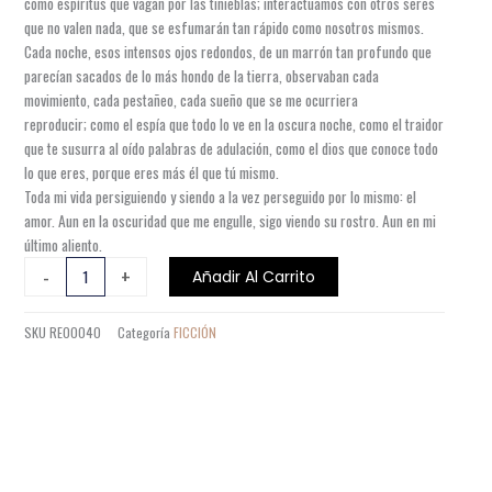
como espíritus que vagan por las tinieblas; interactuamos con otros seres
que no valen nada, que se esfumarán tan rápido como nosotros mismos.
Cada noche, esos intensos ojos redondos, de un marrón tan profundo que
parecían sacados de lo más hondo de la tierra, observaban cada
movimiento, cada pestañeo, cada sueño que se me ocurriera
reproducir; como el espía que todo lo ve en la oscura noche, como el traidor
que te susurra al oído palabras de adulación, como el dios que conoce todo
lo que eres, porque eres más él que tú mismo.
Toda mi vida persiguiendo y siendo a la vez perseguido por lo mismo: el
amor. Aun en la oscuridad que me engulle, sigo viendo su rostro. Aun en mi
último aliento.
EL
-
+
Añadir Al Carrito
BÚHO
cantidad
SKU
RE00040
Categoría
FICCIÓN