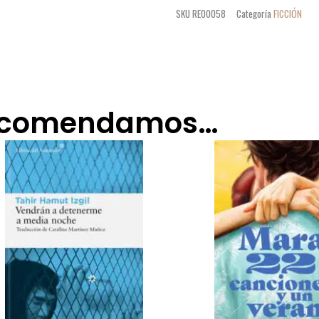
EL
SKU
RE00058
Categoría
FICCIÓN
MAR
cantidad
recomendamos…