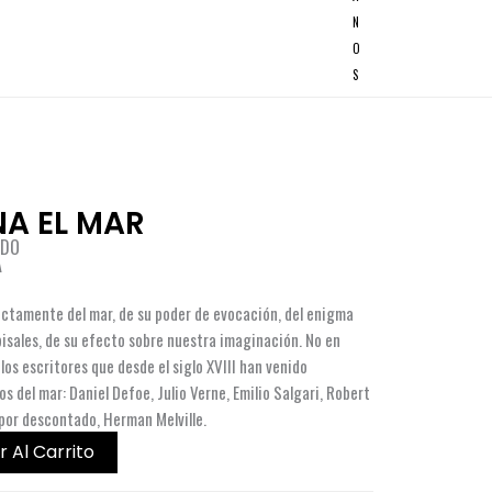
N
O
S
A EL MAR
NDO
A
rectamente del mar, de su poder de evocación, del enigma
isales, de su efecto sobre nuestra imaginación. No en
los escritores que desde el siglo XVIII han venido
del mar: Daniel Defoe, Julio Verne, Emilio Salgari, Robert
por descontado, Herman Melville.
r Al Carrito