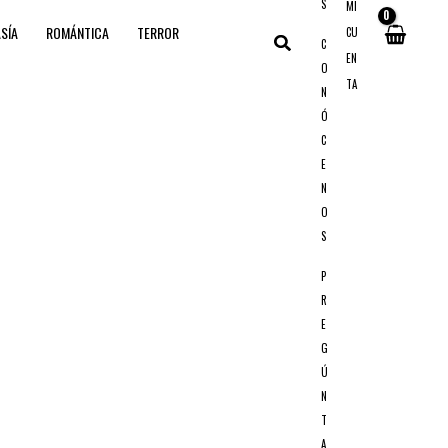
S
MI
SÍA
ROMÁNTICA
TERROR
CU
Buscar
C
EN
O
TA
N
Ó
C
E
N
O
S
P
R
E
G
Ú
N
T
A