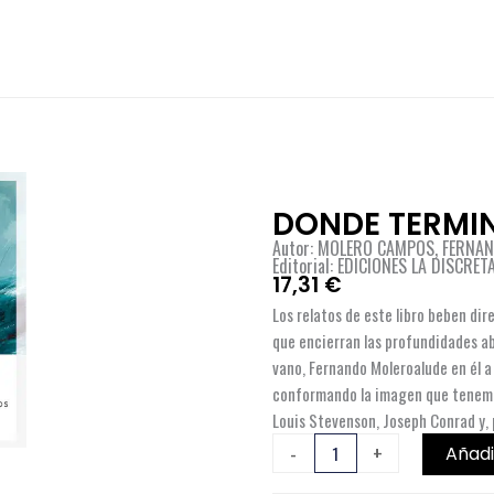
DONDE TERMIN
Autor: MOLERO CAMPOS, FERNA
Editorial: EDICIONES LA DISCRET
17,31
€
Los relatos de este libro beben di
que encierran las profundidades ab
vano, Fernando Moleroalude en él a 
conformando la imagen que tenemos 
Louis Stevenson, Joseph Conrad y, 
DONDE
-
+
Añadi
TERMINA