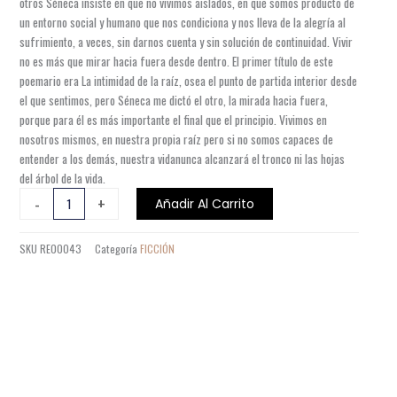
otros Séneca insiste en que no vivimos aislados, en que somos producto de
un entorno social y humano que nos condiciona y nos lleva de la alegría al
sufrimiento, a veces, sin darnos cuenta y sin solución de continuidad. Vivir
no es más que mirar hacia fuera desde dentro. El primer título de este
poemario era La intimidad de la raíz, osea el punto de partida interior desde
el que sentimos, pero Séneca me dictó el otro, la mirada hacia fuera,
porque para él es más importante el final que el principio. Vivimos en
nosotros mismos, en nuestra propia raíz pero si no somos capaces de
entender a los demás, nuestra vidanunca alcanzará el tronco ni las hojas
del árbol de la vida.
DICTADOS
-
+
Añadir Al Carrito
DE
NATURALEZA
SKU
RE00043
Categoría
FICCIÓN
cantidad