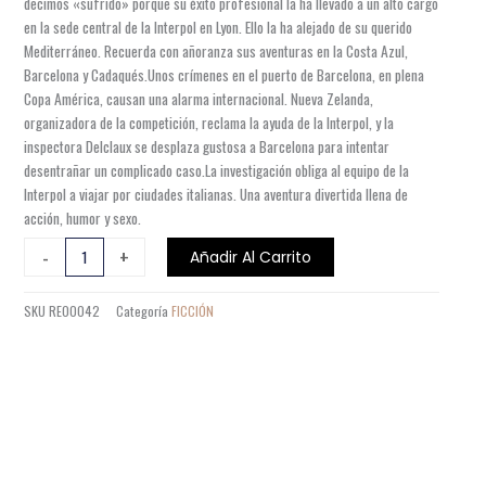
decimos «sufrido» porque su éxito profesional la ha llevado a un alto cargo
en la sede central de la Interpol en Lyon. Ello la ha alejado de su querido
Mediterráneo. Recuerda con añoranza sus aventuras en la Costa Azul,
Barcelona y Cadaqués.Unos crímenes en el puerto de Barcelona, en plena
Copa América, causan una alarma internacional. Nueva Zelanda,
organizadora de la competición, reclama la ayuda de la Interpol, y la
inspectora Delclaux se desplaza gustosa a Barcelona para intentar
desentrañar un complicado caso.La investigación obliga al equipo de la
Interpol a viajar por ciudades italianas. Una aventura divertida llena de
acción, humor y sexo.
CRÍMENES
-
+
Añadir Al Carrito
A
TODA
SKU
RE00042
Categoría
FICCIÓN
VELA
cantidad