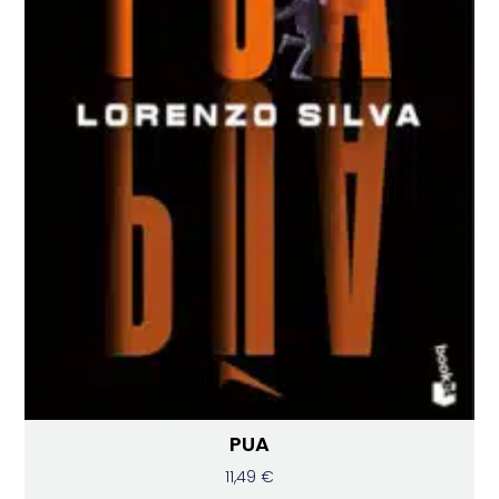
PUA
11,49
€