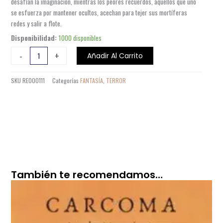
desafían la imaginación, mientras los peores recuerdos, aquellos que uno
se esfuerza por mantener ocultos, acechan para tejer sus mortíferas
redes y salir a flote.
BLACKWATER
Disponibilidad:
1000 disponibles
III
-
+
Añadir Al Carrito
LA
CASA
SKU
RE000111
Categorías
FANTASÍA
,
TERROR
cantidad
También te recomendamos…