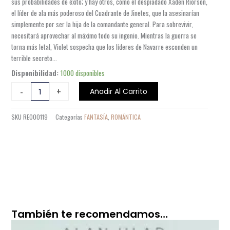
sus probabilidades de éxito; y hay otros, como el despiadado Xaden Riorson,
el líder de ala más poderoso del Cuadrante de Jinetes, que la asesinarían
simplemente por ser la hija de la comandante general. Para sobrevivir,
necesitará aprovechar al máximo todo su ingenio. Mientras la guerra se
torna más letal, Violet sospecha que los líderes de Navarre esconden un
terrible secreto…
ALAS
Disponibilidad:
1000 disponibles
DE
-
+
Añadir Al Carrito
SANGRE
EMPIREO
SKU
RE000119
Categorías
FANTASÍA
,
ROMÁNTICA
1
cantidad
También te recomendamos…