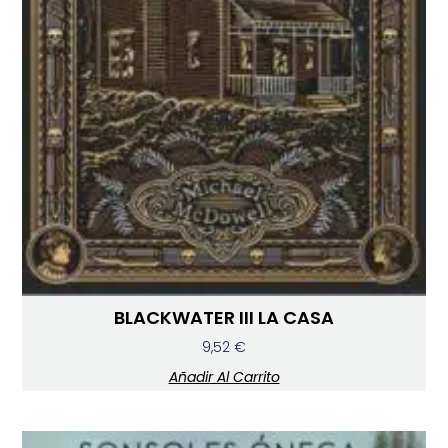
BLACKWATER III LA CASA
9,52
€
Añadir Al Carrito